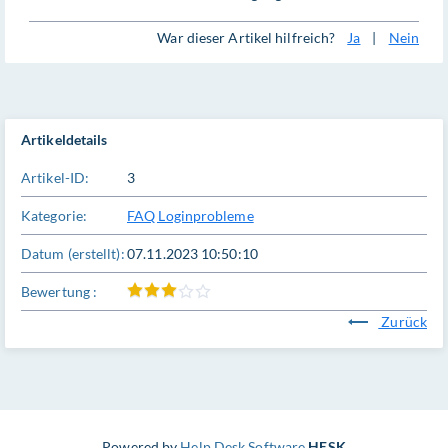
War dieser Artikel hilfreich?
Ja
|
Nein
Artikeldetails
Artikel-ID:
3
Kategorie:
FAQ Loginprobleme
Datum (erstellt):
07.11.2023 10:50:10
Bewertung :
Zurück
Powered by
Help Desk Software
HESK